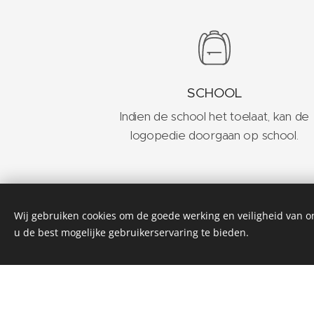
SCHOOL
Indien de school het toelaat, kan de
logopedie doorgaan op school.
Wij gebruiken cookies om de goede werking en veiligheid van o
Beveren-Leie
,
Desse
u de best mogelijke gebruikerservaring te bieden.