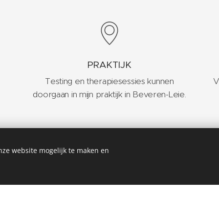
PRAKTIJK
Testing en therapiesessies kunnen
V
doorgaan in mijn praktijk in Beveren-Leie.
Logopedie is mogelijk in volgende regio's:
nze website mogelijk te maken en
lgem
,
Sint-Eloois-Vijve
,
Waregem
,
Bavikhove
,
Huls
Deerlijk
,
Vichte,
Wielsbeke
en
Ooigem
.