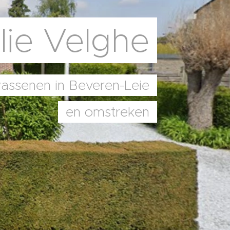
lie Velghe
assenen in Beveren-Leie
en omstreken